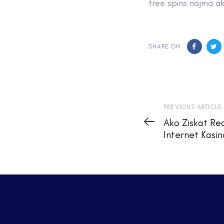
free spins najmä a
SHARE ON
Previous
PREVIOUS ARTICLE
Article
Ako Ziskat Re
Internet Kasin