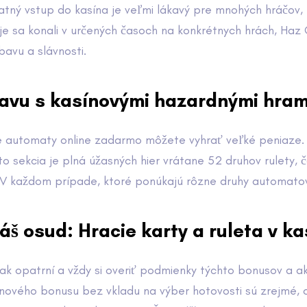
atný vstup do kasína je veľmi lákavý pre mnohých hráčov,
e sa konali v určených časoch na konkrétnych hrách, Haz 
avu a slávnosti.
ábavu s kasínovými hazardnými hra
 automaty online zadarmo môžete vyhrať veľké peniaze. 
Táto sekcia je plná úžasných hier vrátane 52 druhov rulety, 
 V každom prípade, ktoré ponúkajú rôzne druhy automatov
áš osud: Hracie karty a ruleta v ka
šak opatrní a vždy si overiť podmienky týchto bonusov a ak
ínového bonusu bez vkladu na výber hotovosti sú zrejmé, 