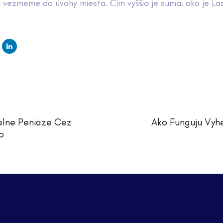
k vezmeme do úvahy miesta. Čím vyššia je suma, ako je La
Next
Article
alne Peniaze Cez
Ako Funguju Vyh
o