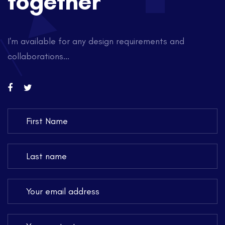
together
I'm available for any design requirements and
collaborations...