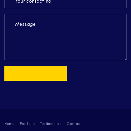
Home
Portfolio
Testimonials
Contact