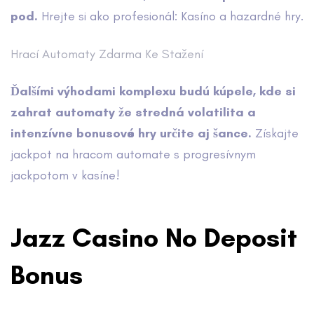
pod.
Hrejte si ako profesionál: Kasíno a hazardné hry.
Hrací Automaty Zdarma Ke Stažení
Ďalšími výhodami komplexu budú kúpele, kde si
zahrat automaty že stredná volatilita a
intenzívne bonusové hry určite aj šance.
Získajte
jackpot na hracom automate s progresívnym
jackpotom v kasíne!
Jazz Casino No Deposit
Bonus