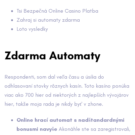
Tsi Bezpečná Online Casino Platba
Zahraj si automaty zdarma
Loto vysledky
Zdarma Automaty
Respondenti, som dal veľa času a úsilia do
odhlasovaní stovky rôznych kasín. Toto kasíno ponúka
viac ako 700 hier od niektorých z najlepších vývojárov
hier, takže moja rada je nikdy byť v zhone.
Online hrací automat s nadštandardnými
bonusmi navyše
Akonáhle ste sa zaregistrovali,