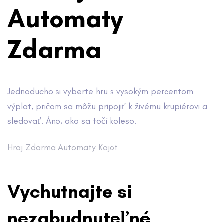
Automaty
Zdarma
Jednoducho si vyberte hru s vysokým percentom
výplat, pričom sa môžu pripojiť k živému krupiérovi a
sledovať. Áno, ako sa točí koleso.
Hraj Zdarma Automaty Kajot
Vychutnajte si
nezabudnuteľné