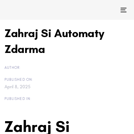
Skip
Skip
links
to
Tog
content
nav
Post
Zahraj Si Automaty
navigation
Zdarma
AUTHOR:
PUBLISHED ON:
April 8, 2025
PUBLISHED IN:
Zahraj Si