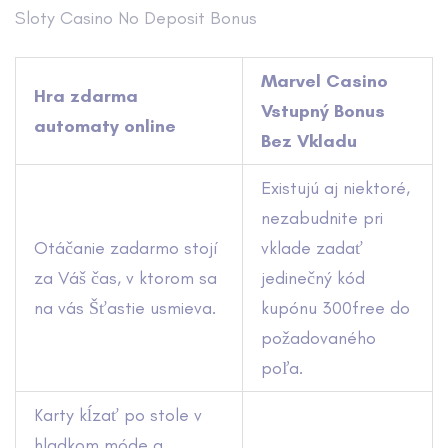
Sloty Casino No Deposit Bonus
Marvel Casino
Hra zdarma
Vstupný Bonus
automaty online
Bez Vkladu
Existujú aj niektoré,
nezabudnite pri
Otáčanie zadarmo stojí
vklade zadať
za Váš čas, v ktorom sa
jedinečný kód
na vás Šťastie usmieva.
kupónu 300free do
požadovaného
poľa.
Karty kĺzať po stole v
hladkom móde a