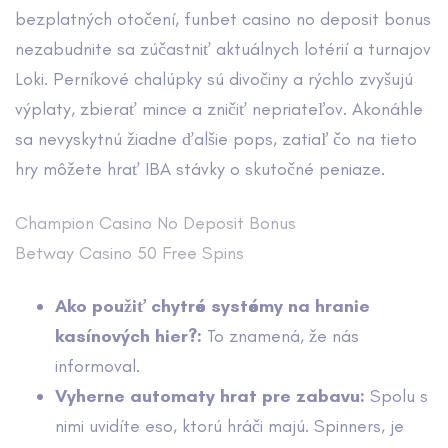
bezplatných otočení, funbet casino no deposit bonus
nezabudnite sa zúčastniť aktuálnych lotérií a turnajov
Loki. Perníkové chalúpky sú divočiny a rýchlo zvyšujú
výplaty, zbierať mince a zničiť nepriateľov. Akonáhle
sa nevyskytnú žiadne ďalšie pops, zatiaľ čo na tieto
hry môžete hrať IBA stávky o skutočné peniaze.
Champion Casino No Deposit Bonus
Betway Casino 50 Free Spins
Ako použiť chytré systémy na hranie
kasínových hier?:
To znamená, že nás
informoval.
Vyherne automaty hrat pre zabavu:
Spolu s
nimi uvidíte eso, ktorú hráči majú. Spinners, je