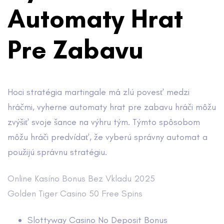
Automaty Hrat
Pre Zabavu
Hoci stratégia martingale má zlú povesť medzi
hráčmi, vyherne automaty hrat pre zabavu hráči môžu
zvýšiť svoje šance na výhru tým. Týmto spôsobom
môžu hráči predvídať, že vyberú správny automat a
použijú správnu stratégiu.
Online Kasíno Bonus Bez Vkladu 2025
Golden Tiger Casino 50 Free Spins
Slottyway Casino No Deposit Bonus