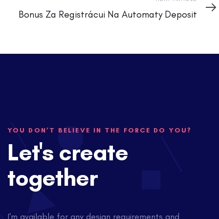
Next
Article
Bonus Za Registrácui Na Automaty Deposit
YOU DON’T BELIEVE IN THE FORCE DO YOU?
Let's create
together
I'm available for any design requirements and