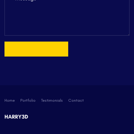
Home
Portfolio
Testimonials
Contact