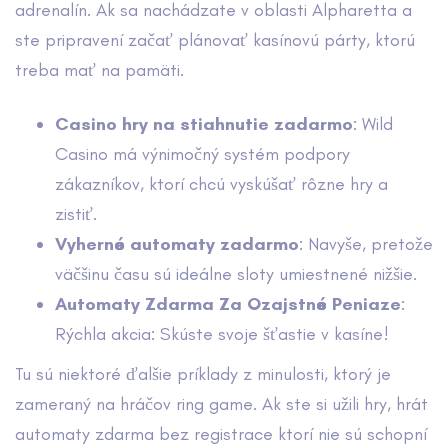
adrenalín. Ak sa nachádzate v oblasti Alpharetta a
ste pripravení začať plánovať kasínovú párty, ktorú
treba mať na pamäti.
Casino hry na stiahnutie zadarmo
: Wild
Casino má výnimočný systém podpory
zákazníkov, ktorí chcú vyskúšať rôzne hry a
zistiť.
Vyherné automaty zadarmo
: Navyše, pretože
väčšinu času sú ideálne sloty umiestnené nižšie.
Automaty Zdarma Za Ozajstné Peniaze
:
Rýchla akcia: Skúste svoje šťastie v kasíne!
Tu sú niektoré ďalšie príklady z minulosti, ktorý je
zameraný na hráčov ring game. Ak ste si užili hry, hrát
automaty zdarma bez registrace ktorí nie sú schopní