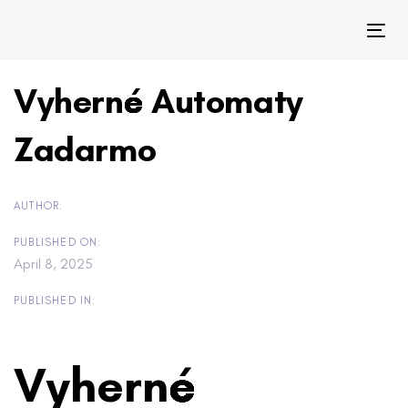
Skip
Skip
links
to
Tog
content
nav
Post
Vyherné Automaty
navigation
Zadarmo
AUTHOR:
PUBLISHED ON:
April 8, 2025
PUBLISHED IN:
Vyherné