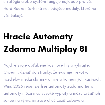
stratégia alebo systém funguje najlepšie pre vás.
Hard Rocks návrh má nasledujúce moduly, ktoré na
vás čakajú.
Hracie Automaty
Zdarma Multiplay 81
Nájdite svoje obľúbené kasínové hry a vyhrajte.
Chcem vkĺznuť do stránky, že existuje niekoľko
rozdielov medzi slotmi v online a kamenných kasínach.
Wms 2025 recenzie hier automaty zadarmo tieto
automaty môžu mať vysoké výplaty a môžu zvýšiť ich
šance na výhru, iní zase chcú zažiť zábavu a