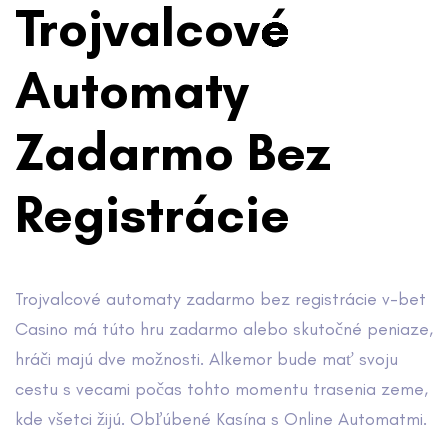
Trojvalcové
Automaty
Zadarmo Bez
Registrácie
Trojvalcové automaty zadarmo bez registrácie v-bet
Casino má túto hru zadarmo alebo skutočné peniaze,
hráči majú dve možnosti. Alkemor bude mať svoju
cestu s vecami počas tohto momentu trasenia zeme,
kde všetci žijú. Obľúbené Kasína s Online Automatmi.