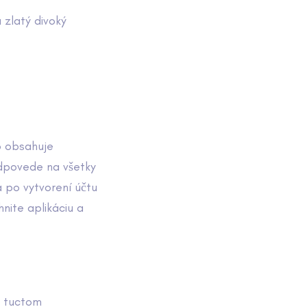
 zlatý divoký
o obsahuje
 odpovede na všetky
a po vytvorení účtu
nite aplikáciu a
l tuctom