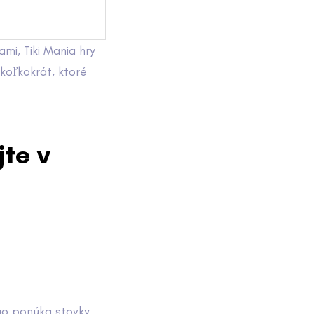
mi, Tiki Mania hry
koľkokrát, ktoré
jte v
ngo ponúka stovky