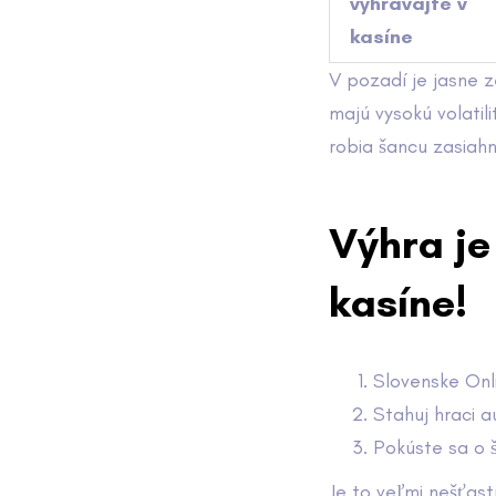
vyhrávajte v
kasíne
V pozadí je jasne 
majú vysokú volatil
robia šancu zasiahn
Výhra je 
kasíne!
Slovenske Onl
Stahuj hraci 
Pokúste sa o š
Je to veľmi nešťast