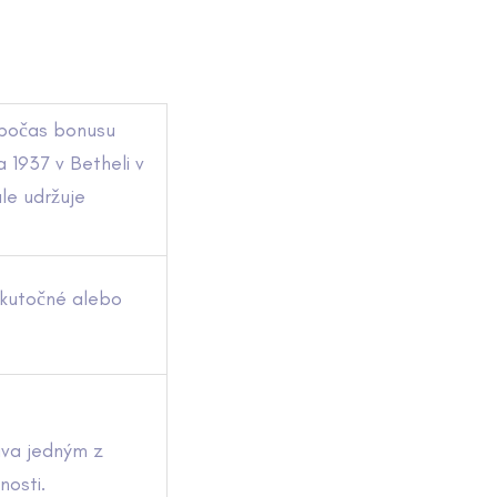
 počas bonusu
 1937 v Betheli v
le udržuje
skutočné alebo
táva jedným z
nosti.