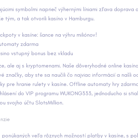
úcimi symbolmi naprieč výhernými líniami zľava doprava a
tým, a tak otvorili kasíno v Hamburgu.
ckpoty v kasíne: šance na výhru miliónov!
automaty zdarma
asino vstupný bonus bez vkladu
ze, ale aj s kryptomenami. Naše dôveryhodné online kasín
vé značky, aby ste sa naučili čo najviac informácií a našli
iky pre hranie rulety v kasíne. Offline automaty hry zdarm
ihlásení do VIP programu WUKONG333, jednoducho si stiah
u svojho účtu SlotsMillion.
nzie
je ponúkaných veľa rôznych možností platby v kasíne, s po