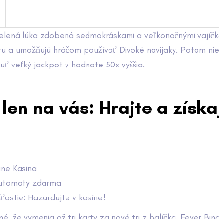
zelená lúka zdobená sedmokráskami a veľkonočnými vajíčka
itu a umožňujú hráčom používať Divoké navijaky. Potom nie
uť veľký jackpot v hodnote 50x vyššia.
len na vás: Hrajte a získa
ine Kasina
automaty zdarma
ťastie: Hazardujte v kasíne!
né, že vymenia až tri karty za nové tri z balíčka. Fever Bi