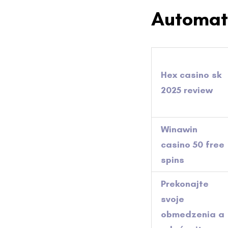
Automat
Hex casino sk
2025 review
Winawin
casino 50 free
spins
Prekonajte
svoje
obmedzenia a