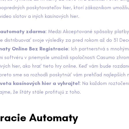
 popredných poskytovateľov hier, ktorí zákazníkom umožňuj
video slotov a iných kasínových hier.
i automaty zdarma
:
Medzi Akceptované spôsoby platby 
e distribuovať svoje výsledky za pred rokom až do 31 De
aty Online Bez Registracie
:
Ich partnerstvá s mnohými
i softvéru v priemysle umožnili spoločnosti Casumo zhrom
živých hier, ako hrať tieto hry online. Keď vám bude rozdaná
 preto sme sa rozhodli poskytnúť vám prehľad najlepších 
veta kasínových hier a vyhrajte!
:
Na každom roztočení 
ajme, že štáty stále profitujú z toho.
racie Automaty