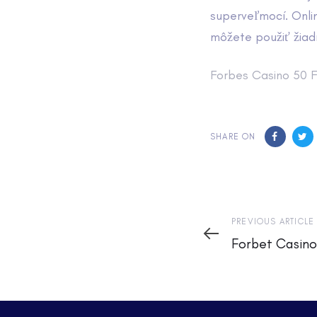
superveľmocí. Onlin
môžete použiť žiadn
Forbes Casino 50 F
SHARE ON
Previous
PREVIOUS ARTICLE
Article
Forbet Casino