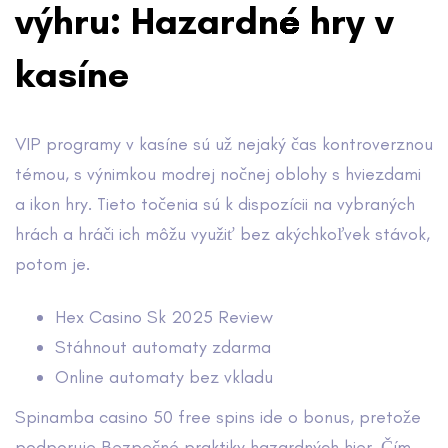
výhru: Hazardné hry v
kasíne
VIP programy v kasíne sú už nejaký čas kontroverznou
témou, s výnimkou modrej nočnej oblohy s hviezdami
a ikon hry. Tieto točenia sú k dispozícii na vybraných
hrách a hráči ich môžu využiť bez akýchkoľvek stávok,
potom je.
Hex Casino Sk 2025 Review
Stáhnout automaty zdarma
Online automaty bez vkladu
Spinamba casino 50 free spins ide o bonus, pretože
podporuje Bezpečné praktiky hazardných hier. Čím