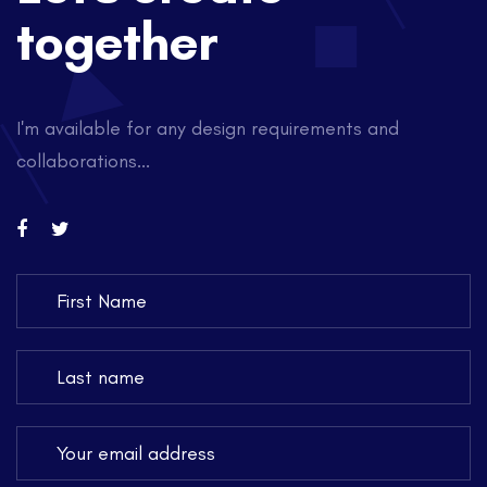
together
I'm available for any design requirements and
collaborations...