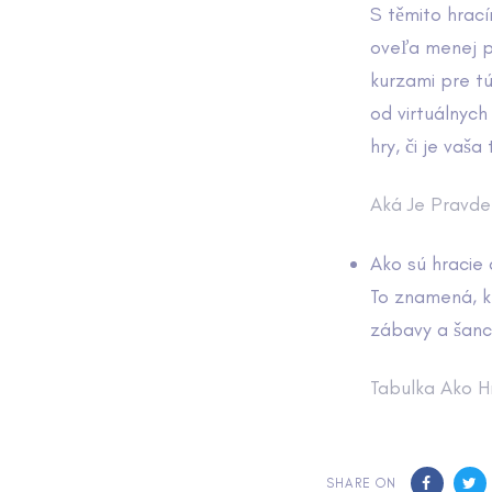
S těmito hrací
oveľa menej p
kurzami pre t
od virtuálnyc
hry, či je vaš
Aká Je Pravd
Ako sú hracie
To znamená, k
zábavy a šanc
Tabulka Ako H
SHARE ON