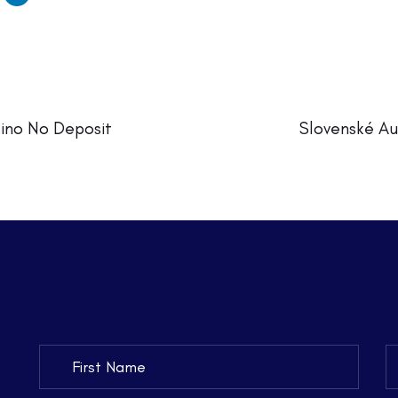
Next
Article
ino No Deposit
Slovenské A