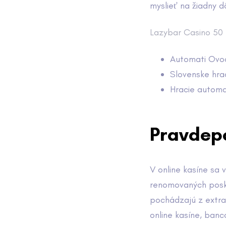
myslieť na žiadny d
Lazybar Casino 50 
Automati Ovo
Slovenske hra
Hracie automa
Pravdep
V online kasíne sa
renomovaných posky
pochádzajú z extra 
online kasíne, banc