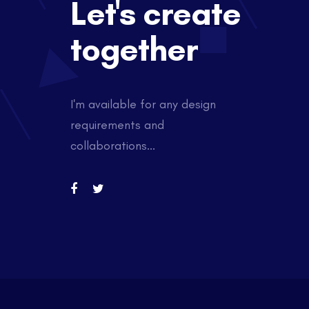
Let's create
together
I'm available for any design
requirements and
collaborations...