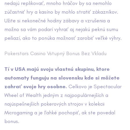
nedajú replikovať, mnoho hráčov by sa nemohlo
zúčastniť hry a kasíno by mohlo stratiť zákazníkov.
Užite si nekonečné hodiny zábavy a vzrušenia a
možno sa vám podarí vyhrať aj nejakú peknú sumu
peňazí, ako to ponúka možnosť zarobiť veľké výhry.
Pokerstars Casino Vstupný Bonus Bez Vkladu
Tí v USA majú svoju vlastnú skupinu, ktore
automaty funguju na slovensku kde si môžete
zahrať svoje hry osobne.
Celkovo je Spectacular
Wheel of Wealth jedným z najpopulárnejších a
najúspešnejších pokerových strojov v kolekcii
Microgaming a je ľahké pochopiť, ak ste povedal
bonus.