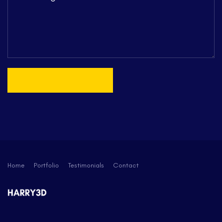
Home
Portfolio
Testimonials
Contact