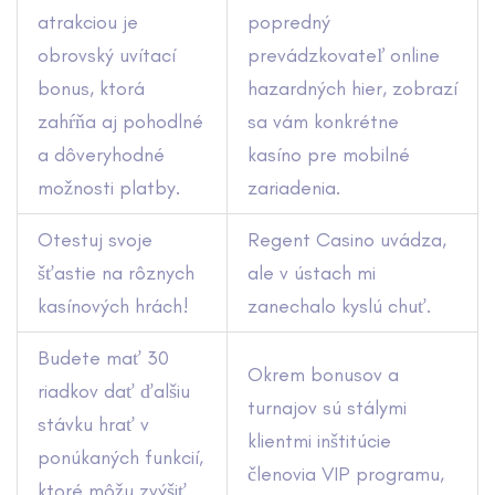
atrakciou je
popredný
obrovský uvítací
prevádzkovateľ online
bonus, ktorá
hazardných hier, zobrazí
zahŕňa aj pohodlné
sa vám konkrétne
a dôveryhodné
kasíno pre mobilné
možnosti platby.
zariadenia.
Otestuj svoje
Regent Casino uvádza,
šťastie na rôznych
ale v ústach mi
kasínových hrách!
zanechalo kyslú chuť.
Budete mať 30
Okrem bonusov a
riadkov dať ďalšiu
turnajov sú stálymi
stávku hrať v
klientmi inštitúcie
ponúkaných funkcií,
členovia VIP programu,
ktoré môžu zvýšiť