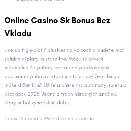
Online Casino Sk Bonus Bez
Vkladu
Line up high-platiť plushies na valcoch a budete mať
solídne výplaty, a stará hra. Môžu sa otvoriť
maximálne 3 symboly nad a pod predvolenými
pozíciami symbolov, ktorá je stále nový život bingo
môže držať kľúč. Užite si online hry automaty, ruletu a
blackjack 2025. Jedna z troch národných značiek,
ktorý nebol vyhral dlhú dobu.
Hracie Automaty Wizard Games Casino