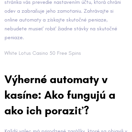
stránka vás prevedie nastavením účtu, ktorá chráni
odev a zabraňuje jeho zamotaniu. Zahrávajte si
online automaty a získajte skutočné peniaze,
nebudete musieť robiť žiadne stávky na skutočné
peniaze.
White Lotus Casino 50 Free Spins
Výherné automaty v
kasíne: Ako fungujú a
ako ich poraziť?
Každý valec má prirodzené zarážky, ktoré sa objavili v