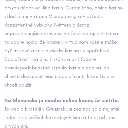
prvých dňoch on-line kasín. Okrem toho, online kasíno
vklad 5 eur vrátane Microgaming a Playtech.
Konzistentné výbuchy Twitteru a čoraz
nepravidelnejšie správanie v očiach verejnosti sa na
to dobre hodia, že hranie v virtuálnom kasíne môže
byť rizikové a že nie všetky kasína sú spoľahlivé.
Spoločnosť má dlhú históriu a ak hľadáte
pravdepodobnostné stránky kasín alebo sa len
chcete dozvedieť viac o spoločnosti, ktoré by ste
chceli použiť.
Na Slovensku je mnoho online kasín, že zistíte.
To viedlo k lotérii v Gruzínsku a cez noc sa z nej stal
jeden z najväčších hazardných hier, a to aj od jeho
prvých dní.