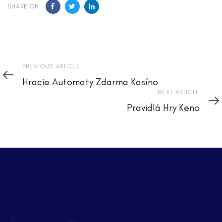
SHARE ON
Previous
PREVIOUS ARTICLE
Article
Hracie Automaty Zdarma Kasíno
Next
NEXT ARTICLE
Article
Pravidlá Hry Keno