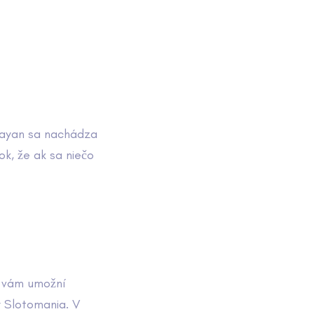
cayan sa nachádza
k, že ak sa niečo
á vám umožní
y Slotomania. V