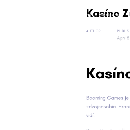
Skip
Skip
Post
Kasíno 
links
to
Home
Portfolio
content
navigati
AUTHOR:
PUBLIS
April 
Kasín
Booming Games je s
zdvojnásobia. Hran
vidí.