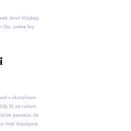
ek, ktorí hľadajú
 Go, online hry
i
boli v skutočnom
ždý žil za rohom
točné peniaze, že
o hrať blackjack.