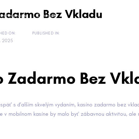
Zadarmo Bez Vkladu
Testimonials
Contact
on
HED ON:
PUBLISHED IN:
8, 2025
o Zadarmo Bez Vkl
päť s ďalším skvelým vydaním, kasíno zadarmo bez vklad
ie v mobilnom kasíne by malo byť zábavnou aktivitou, ale