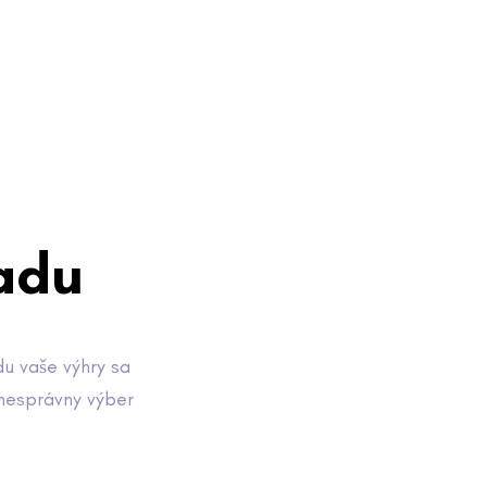
adu
u vaše výhry sa
 nesprávny výber