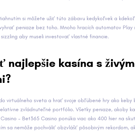
tiahnutím si môžete užiť túto zábavu kedykoľvek a kdekoľv
yhrať peniaze bez toho. Mnoho hracích automatov Play n
zzling aby museli investovať vlastné financie.
ť najlepšie kasína s živým
i?
do virtuálneho sveta a hrať svoje obľúbené hry ako keby 
relatívne zvládnuteľné portfólio. Všetky peniaze, akoby ka
 Casino – Bet365 Casino ponúka viac ako 400 hier na sku
n tím sa nemôže pochváliť obzvlášť pôsobivým rekordom, ak