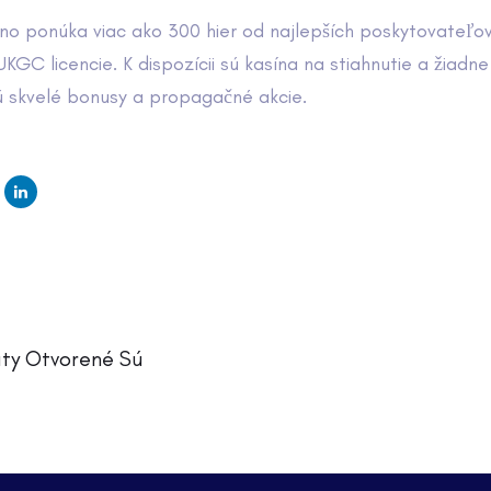
no ponúka viac ako 300 hier od najlepších poskytovateľov 
KGC licencie. K dispozícii sú kasína na stiahnutie a žiadne
jú skvelé bonusy a propagačné akcie.
ty Otvorené Sú