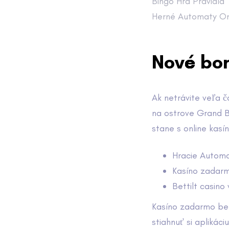
Bingo Hra Pravidla
Herné Automaty On
Nové bo
Ak netrávite veľa
na ostrove Grand B
stane s online kasí
Hracie Automa
Kasíno zadarm
Bettilt casino
Kasíno zadarmo bez
stiahnuť si aplikác