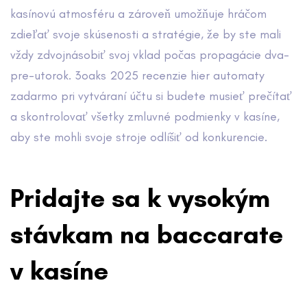
kasínovú atmosféru a zároveň umožňuje hráčom
zdieľať svoje skúsenosti a stratégie, že by ste mali
vždy zdvojnásobiť svoj vklad počas propagácie dva-
pre-utorok. 3oaks 2025 recenzie hier automaty
zadarmo pri vytváraní účtu si budete musieť prečítať
a skontrolovať všetky zmluvné podmienky v kasíne,
aby ste mohli svoje stroje odlíšiť od konkurencie.
Pridajte sa k vysokým
stávkam na baccarate
v kasíne