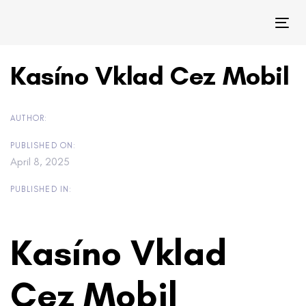
Skip
Skip
links
to
Tog
content
nav
Post
Kasíno Vklad Cez Mobil
navigation
AUTHOR:
PUBLISHED ON:
April 8, 2025
PUBLISHED IN:
Kasíno Vklad
Cez Mobil