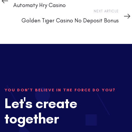
Article
Automaty Hry Casino
Next
NEXT ARTICLE
Article
Golden Tiger Casino No Deposit Bonus
YOU DON’T BELIEVE IN THE FORCE DO YOU?
Let's create
together