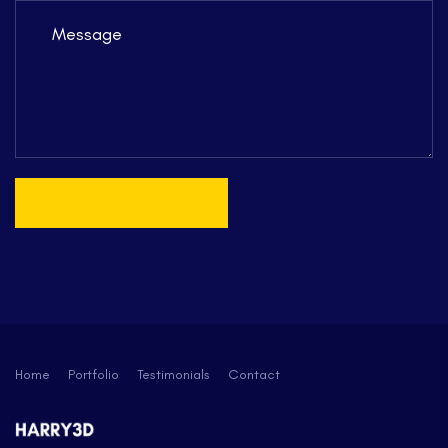
Home
Portfolio
Testimonials
Contact