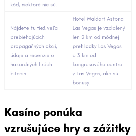
kód, niektoré nie sú.
Hotel Waldorf Astoria
Nájdete tu tiež veľa
Las Vegas je vzdialený
prebiehajúcich
len 2 km od módnej
propagačných akcií,
prehliadky Las Vegas
údaje a recenzie o
a 3 km od
hazardných hrách
kongresového centra
bitcoin.
v Las Vegas, ako sú
bonusy.
Kasíno ponúka
vzrušujúce hry a zážitky