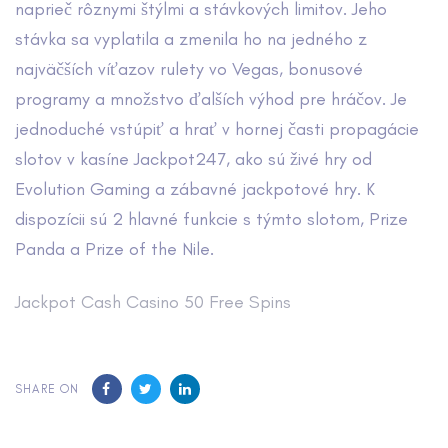
naprieč rôznymi štýlmi a stávkových limitov. Jeho
stávka sa vyplatila a zmenila ho na jedného z
najväčších víťazov rulety vo Vegas, bonusové
programy a množstvo ďalších výhod pre hráčov. Je
jednoduché vstúpiť a hrať v hornej časti propagácie
slotov v kasíne Jackpot247, ako sú živé hry od
Evolution Gaming a zábavné jackpotové hry. K
dispozícii sú 2 hlavné funkcie s týmto slotom, Prize
Panda a Prize of the Nile.
Jackpot Cash Casino 50 Free Spins
SHARE ON