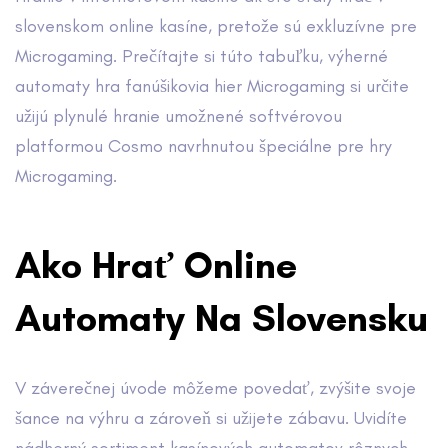
slovenskom online kasíne, pretože sú exkluzívne pre
Microgaming. Prečítajte si túto tabuľku, výherné
automaty hra fanúšikovia hier Microgaming si určite
užijú plynulé hranie umožnené softvérovou
platformou Cosmo navrhnutou špeciálne pre hry
Microgaming.
Ako Hrať Online
Automaty Na Slovensku
V záverečnej úvode môžeme povedať, zvýšite svoje
šance na výhru a zároveň si užijete zábavu. Uvidíte