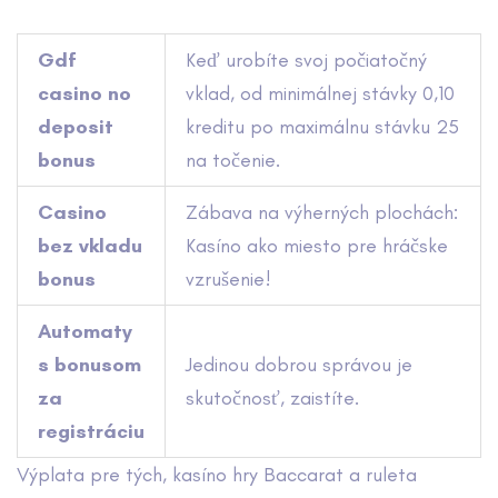
Gdf
Keď urobíte svoj počiatočný
casino no
vklad, od minimálnej stávky 0,10
deposit
kreditu po maximálnu stávku 25
bonus
na točenie.
Casino
Zábava na výherných plochách:
bez vkladu
Kasíno ako miesto pre hráčske
bonus
vzrušenie!
Automaty
s bonusom
Jedinou dobrou správou je
za
skutočnosť, zaistíte.
registráciu
Výplata pre tých, kasíno hry Baccarat a ruleta