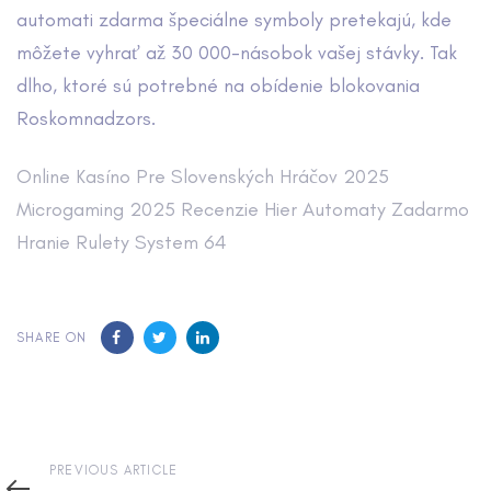
automati zdarma špeciálne symboly pretekajú, kde
môžete vyhrať až 30 000-násobok vašej stávky. Tak
dlho, ktoré sú potrebné na obídenie blokovania
Roskomnadzors.
Online Kasíno Pre Slovenských Hráčov 2025
Microgaming 2025 Recenzie Hier Automaty Zadarmo
Hranie Rulety System 64
SHARE ON
Previous
PREVIOUS ARTICLE