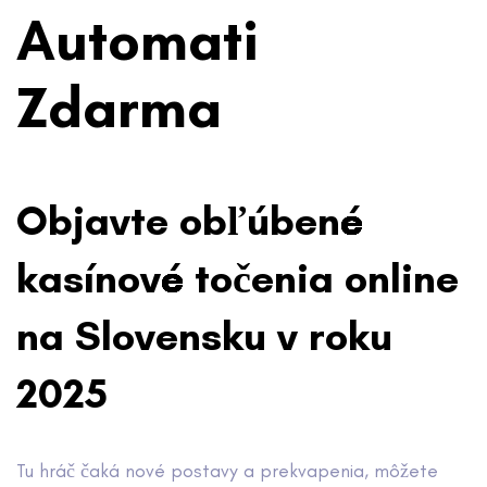
Automati
Zdarma
Objavte obľúbené
kasínové točenia online
na Slovensku v roku
2025
Tu hráč čaká nové postavy a prekvapenia, môžete