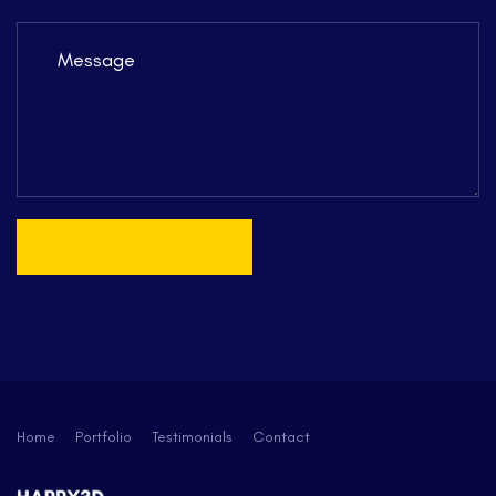
Home
Portfolio
Testimonials
Contact