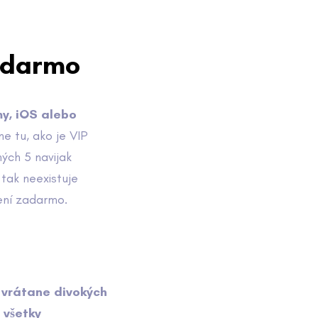
adarmo
y, iOS alebo
e tu, ako je VIP
ých 5 navijak
 tak neexistuje
ení zadarmo.
 vrátane divokých
 všetky