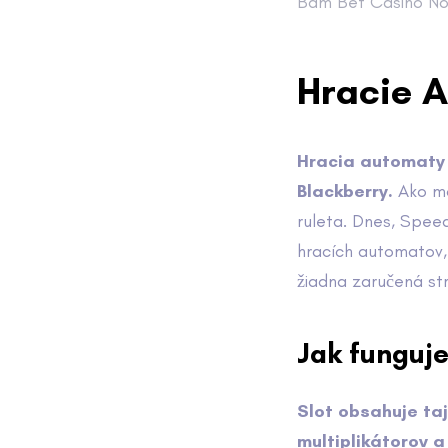
Bdm Bet Casino No
Hracie 
Hracia automaty 
Blackberry.
Ako mô
ruleta. Dnes, Spee
hracích automatov, 
žiadna zaručená st
Jak funguje
Slot obsahuje ta
multiplikátorov a