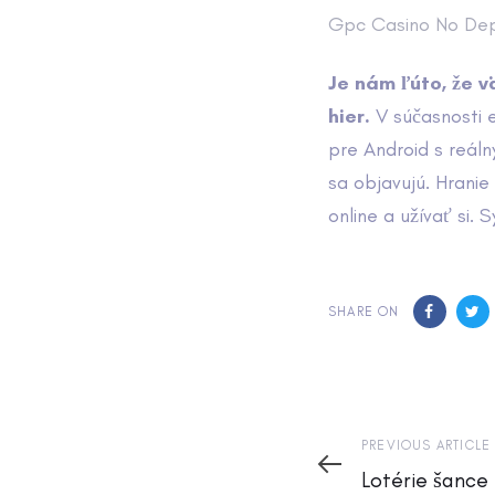
Gpc Casino No Dep
Je nám ľúto, že 
hier.
V súčasnosti 
pre Android s reáln
sa objavujú. Hranie
online a užívať si.
SHARE ON
Previous
PREVIOUS ARTICLE
Article
Lotérie šance