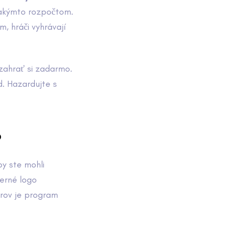
takýmto rozpočtom.
, hráči vyhrávají
 zahrať si zadarmo.
d. Hazardujte s
o
y ste mohli
herné logo
rov je program