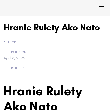
Skip
Skip
links
to
Tog
content
nav
Post
Hranie Rulety Ako Nato
navigation
AUTHOR:
PUBLISHED ON:
April 8, 2025
PUBLISHED IN:
Hranie Rulety
Ako Nato