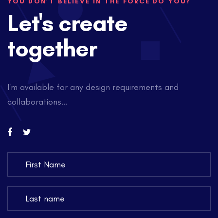
YOU DON’T BELIEVE IN THE FORCE DO YOU?
Let's create
together
I'm available for any design requirements and
collaborations...