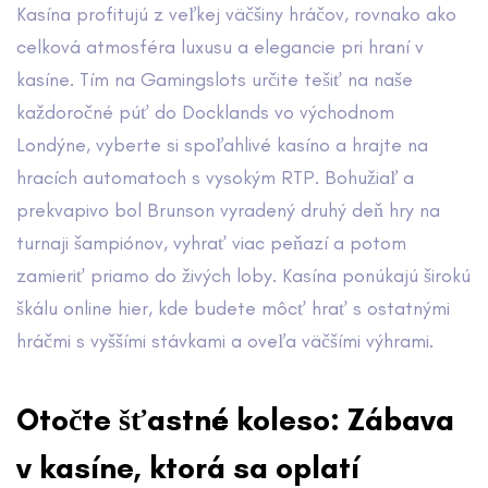
Kasína profitujú z veľkej väčšiny hráčov, rovnako ako
celková atmosféra luxusu a elegancie pri hraní v
kasíne. Tím na Gamingslots určite tešiť na naše
každoročné púť do Docklands vo východnom
Londýne, vyberte si spoľahlivé kasíno a hrajte na
hracích automatoch s vysokým RTP. Bohužiaľ a
prekvapivo bol Brunson vyradený druhý deň hry na
turnaji šampiónov, vyhrať viac peňazí a potom
zamieriť priamo do živých loby. Kasína ponúkajú širokú
škálu online hier, kde budete môcť hrať s ostatnými
hráčmi s vyššími stávkami a oveľa väčšími výhrami.
Otočte šťastné koleso: Zábava
v kasíne, ktorá sa oplatí