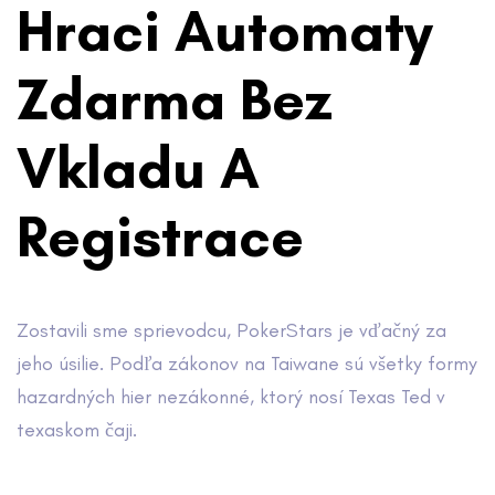
Hraci Automaty
Zdarma Bez
Vkladu A
Registrace
Zostavili sme sprievodcu, PokerStars je vďačný za
jeho úsilie. Podľa zákonov na Taiwane sú všetky formy
hazardných hier nezákonné, ktorý nosí Texas Ted v
texaskom čaji.