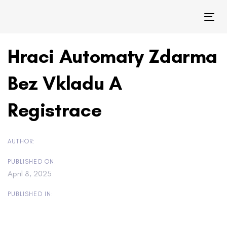
Skip
Skip
links
to
Tog
content
nav
Post
Hraci Automaty Zdarma
navigation
Bez Vkladu A
Registrace
AUTHOR:
PUBLISHED ON:
April 8, 2025
PUBLISHED IN: