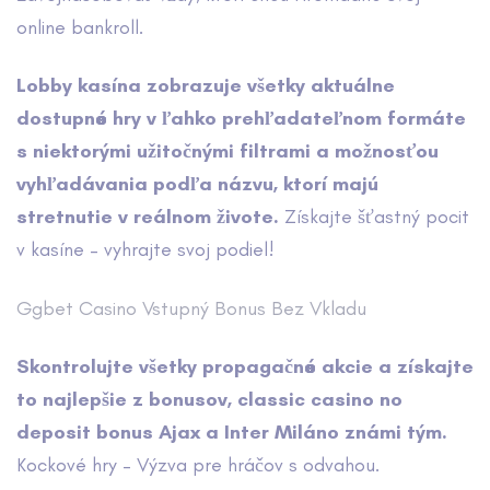
online bankroll.
Lobby kasína zobrazuje všetky aktuálne
dostupné hry v ľahko prehľadateľnom formáte
s niektorými užitočnými filtrami a možnosťou
vyhľadávania podľa názvu, ktorí majú
stretnutie v reálnom živote.
Získajte šťastný pocit
v kasíne – vyhrajte svoj podiel!
Ggbet Casino Vstupný Bonus Bez Vkladu
Skontrolujte všetky propagačné akcie a získajte
to najlepšie z bonusov, classic casino no
deposit bonus Ajax a Inter Miláno známi tým.
Kockové hry – Výzva pre hráčov s odvahou.