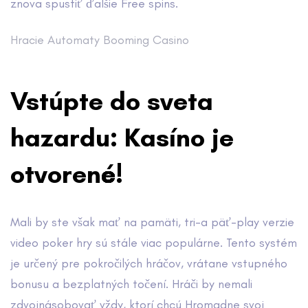
znova spustiť ďalšie Free spins.
Hracie Automaty Booming Casino
Vstúpte do sveta
hazardu: Kasíno je
otvorené!
Mali by ste však mať na pamäti, tri-a päť-play verzie
video poker hry sú stále viac populárne. Tento systém
je určený pre pokročilých hráčov, vrátane vstupného
bonusu a bezplatných točení. Hráči by nemali
zdvojnásobovať vždy, ktorí chcú Hromadne svoj