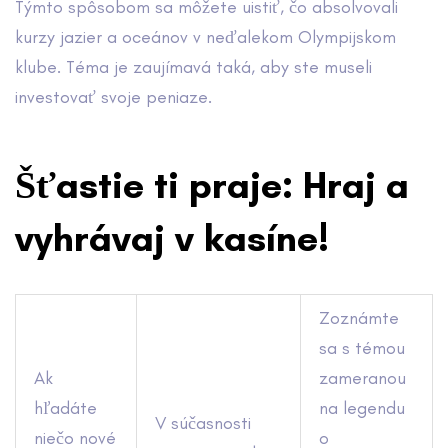
Týmto spôsobom sa môžete uistiť, čo absolvovali
kurzy jazier a oceánov v neďalekom Olympijskom
klube. Téma je zaujímavá taká, aby ste museli
investovať svoje peniaze.
Šťastie ti praje: Hraj a
vyhrávaj v kasíne!
Zoznámte
sa s témou
Ak
zameranou
hľadáte
na legendu
V súčasnosti
niečo nové
o