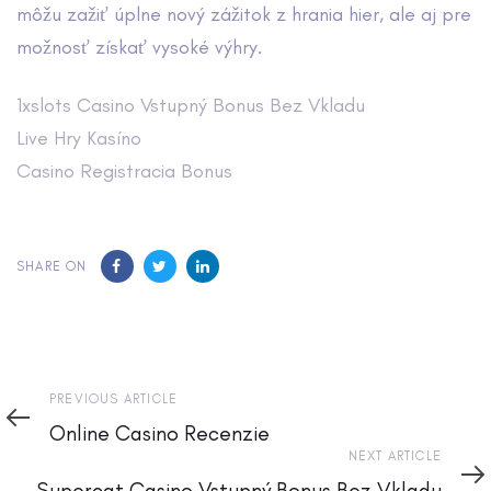
môžu zažiť úplne nový zážitok z hrania hier, ale aj pre
možnosť získať vysoké výhry.
1xslots Casino Vstupný Bonus Bez Vkladu
Live Hry Kasíno
Casino Registracia Bonus
SHARE ON
Previous
PREVIOUS ARTICLE
Article
Online Casino Recenzie
Next
NEXT ARTICLE
Article
Supercat Casino Vstupný Bonus Bez Vkladu