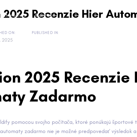
n 2025 Recenzie Hier Aut
Testimonials
Contact
on
HED ON:
PUBLISHED IN:
8, 2025
ion 2025 Recenzie 
aty Zadarmo
ldify pomocou svojho počítača, ktoré ponúkajú športové t
 automaty zadarmo nie je možné predpovedať výsledok a 