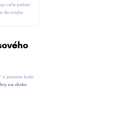
majú veľa peňazí
ie do svojho
sového
ať a peniaze budú
hry na disku