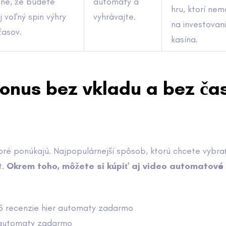
éne, že budete
automaty a
hru, ktorí ne
j voľný spin výhry
vyhrávajte.
na investovan
časov.
kasína.
onus bez vkladu a bez ča
oré ponúkajú. Najpopulárnejší spôsob, ktorú chcete vybr
t.
Okrem toho, môžete si kúpiť aj video automatové 
5 recenzie hier automaty zadarmo
 automaty zadarmo