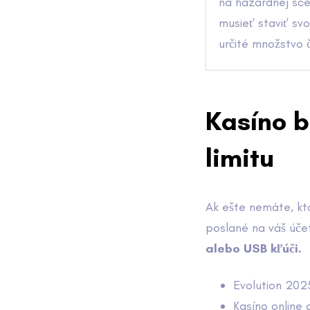
na hazardnej sc
musieť staviť svo
určité množstvo 
Kasíno b
limitu
Ak ešte nemáte, kt
poslané na váš úče
alebo USB kľúči.
Evolution 202
Kasíno online