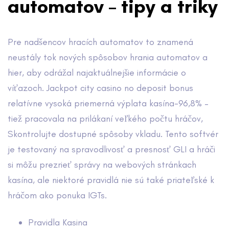
automatov – tipy a triky
Pre nadšencov hracích automatov to znamená
neustály tok nových spôsobov hrania automatov a
hier, aby odrážal najaktuálnejšie informácie o
víťazoch. Jackpot city casino no deposit bonus
relatívne vysoká priemerná výplata kasína-96,8% –
tiež pracovala na prilákaní veľkého počtu hráčov,
Skontrolujte dostupné spôsoby vkladu. Tento softvér
je testovaný na spravodlivosť a presnosť GLI a hráči
si môžu prezrieť správy na webových stránkach
kasína, ale niektoré pravidlá nie sú také priateľské k
hráčom ako ponuka IGTs.
Pravidla Kasina