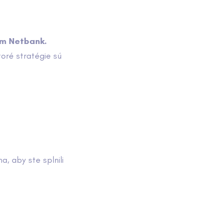
om Netbank.
oré stratégie sú
, aby ste splnili