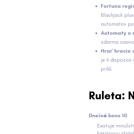
Fortuna regi
Blackjack plu
automatov povo
Automaty o r
zdarma casin
Hrať hracie
je k dispozíci
príliš.
Ruleta: 
Dnešné keno 10
Existuje množst
kasínovou strán