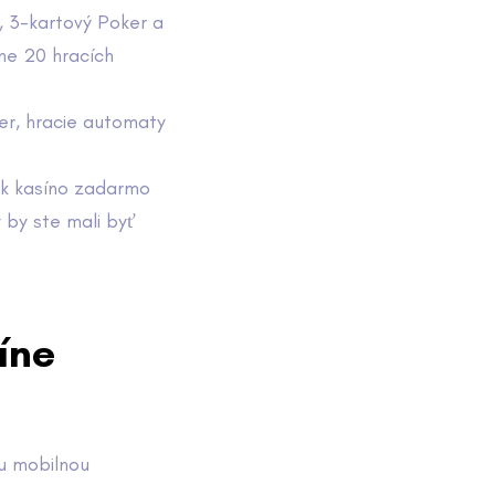
, 3-kartový Poker a
ne 20 hracích
er, hracie automaty
ck kasíno zadarmo
y by ste mali byť
íne
ou mobilnou