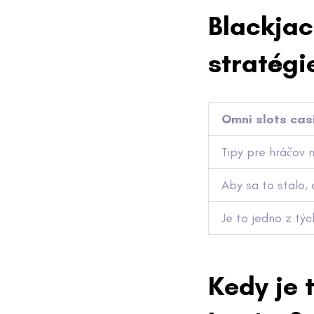
Blackjac
stratégi
Omni slots cas
Tipy pre hráčov n
Aby sa to stalo,
Je to jedno z týc
Kedy je 