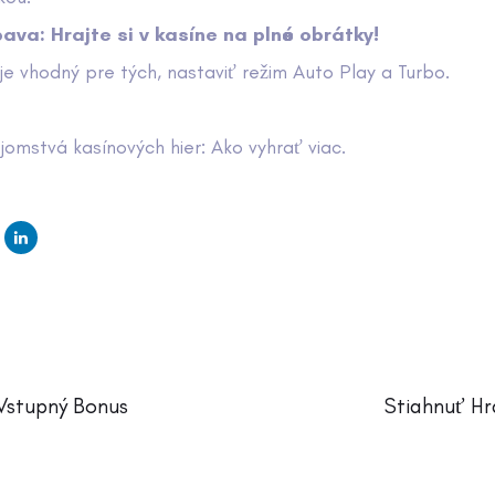
va: Hrajte si v kasíne na plné obrátky!
je vhodný pre tých, nastaviť režim Auto Play a Turbo.
ajomstvá kasínových hier: Ako vyhrať viac.
Next
Article
Vstupný Bonus
Stiahnuť H