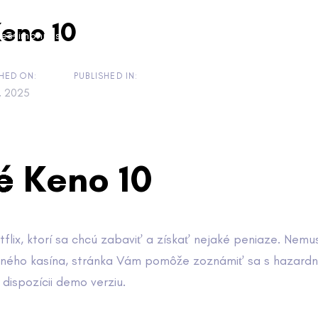
eno 10
Testimonials
Contact
on
HED ON:
PUBLISHED IN:
8, 2025
é Keno 10
tflix, ktorí sa chcú zabaviť a získať nejaké peniaze. Nemu
ného kasína, stránka Vám pomôže zoznámiť sa s hazardn
dispozícii demo verziu.