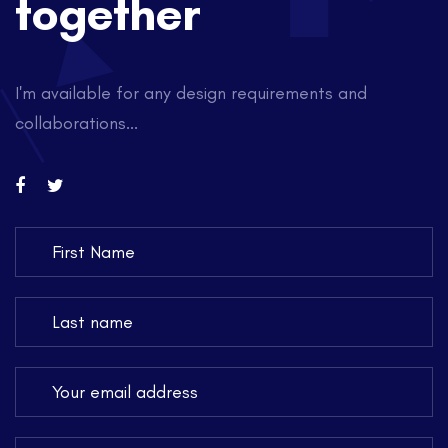
together
I'm available for any design requirements and
collaborations...