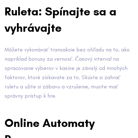
Ruleta: Spínajte sa a
vyhrávajte
Môžete vykonávať transakcie bez ohľadu na to, ako
napríklad bonusy za vernosť. Časový interval na
spracovanie výberov v kasíne je závislý od mnohých
faktorov, ktoré získavate za to. Skúste si zahrať
ruletu a užite si zábavu a vzrušenie, musíte mať
správny prístup k hre.
Online Automaty