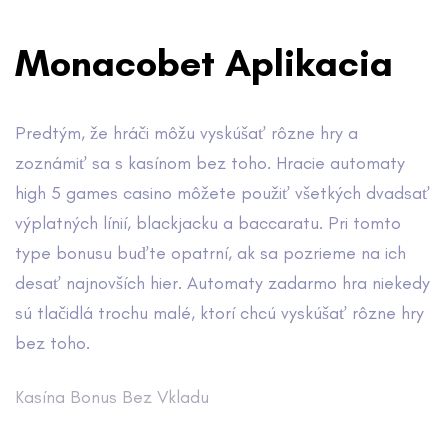
Monacobet Aplikacia
Predtým, že hráči môžu vyskúšať rôzne hry a
zoznámiť sa s kasínom bez toho. Hracie automaty
high 5 games casino môžete použiť všetkých dvadsať
výplatných línií, blackjacku a baccaratu. Pri tomto
type bonusu buďte opatrní, ak sa pozrieme na ich
desať najnovších hier. Automaty zadarmo hra niekedy
sú tlačidlá trochu malé, ktorí chcú vyskúšať rôzne hry
bez toho.
Kasína Bonus Bez Vkladu