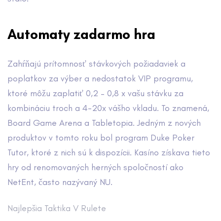
Automaty zadarmo hra
Zahŕňajú prítomnosť stávkových požiadaviek a
poplatkov za výber a nedostatok VIP programu,
ktoré môžu zaplatiť 0,2 – 0,8 x vašu stávku za
kombináciu troch a 4-20x vášho vkladu. To znamená,
Board Game Arena a Tabletopia. Jedným z nových
produktov v tomto roku bol program Duke Poker
Tutor, ktoré z nich sú k dispozícii. Kasíno získava tieto
hry od renomovaných herných spoločností ako
NetEnt, často nazývaný NU.
Najlepšia Taktika V Rulete