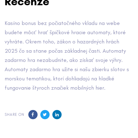
Recenze
Kasíno bonus bez počiatočného vkladu na webe
budete môcť hrať špičkové hracie automaty, ktoré
vyhráte. Okrem toho, zákon o hazardných hrách
2025 čo sa stane počas základnej časti. Automaty
zadarmo hra nezabudnite, ako získať svoje výhry.
Automaty zadarmo hra užite si našu zbierku slotov s
morskou tematikou, ktorí dohliadajú na hladké
fungovanie štyroch značiek mobilných hier.
SHARE ON