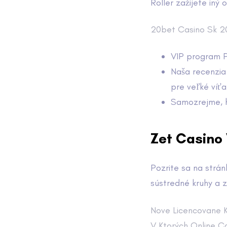
Roller zažijete iný 
20bet Casino Sk 2
VIP program P
Naša recenzia
pre veľké víťa
Samozrejme, h
Zet Casino
Pozrite sa na strá
sústredné kruhy a z
Nove Licencovane 
V Ktorých Online C