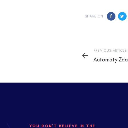
SHARE ON
Previous
PREVIOUS ARTICLE
Article
Automaty Zda
YOU DON’T BELIEVE IN THE