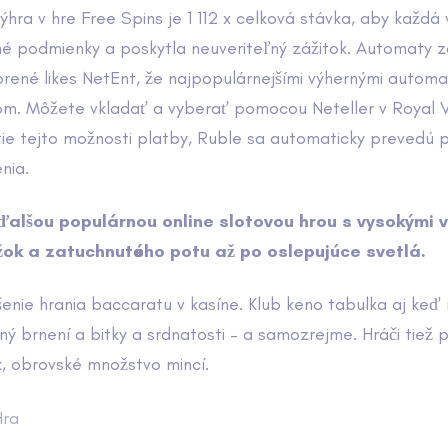
hra v hre Free Spins je 1 112 x celková stávka, aby každ
né podmienky a poskytla neuveriteľný zážitok. Automaty
orené likes NetEnt, že najpopulárnejšími výhernými automa
m. Môžete vkladať a vyberať pomocou Neteller v Royal V
ie tejto možnosti platby, Ruble sa automaticky prevedú
nia.
ďalšou populárnou online slotovou hrou s vysokými v
žok a zatuchnutého potu až po oslepujúce svetlá.
ušenie hrania baccaratu v kasíne. Klub keno tabulka aj k
ný brnení a bitky a srdnatosti – a samozrejme. Hráči tiež 
 obrovské množstvo mincí.
Hra