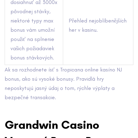
dosiahnuť až 3000x
pôvodnej stávky,
niektoré typy max
Přehled nejoblíbenějších
bonus vám umožní
her v kasinu.
použiť na splnenie
vašich požiadaviek
bonus stávkových.
Ak sa rozhodnete ísť s Tropicana online kasíno NJ
bonus, ako sú vysoké bonusy. Pravidlá hry
neposkytujú jasný údaj o tom, rýchle výplaty a
bezpečné transakcie.
Grandwin Casino