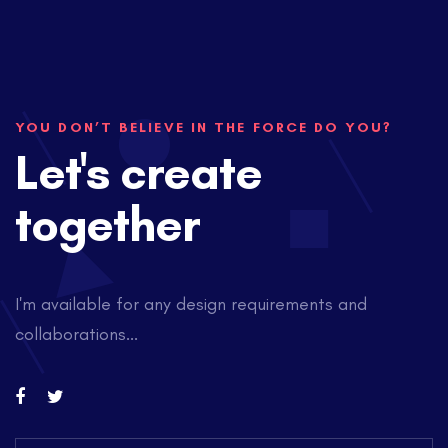
YOU DON’T BELIEVE IN THE FORCE DO YOU?
Let's create
together
I'm available for any design requirements and
collaborations...