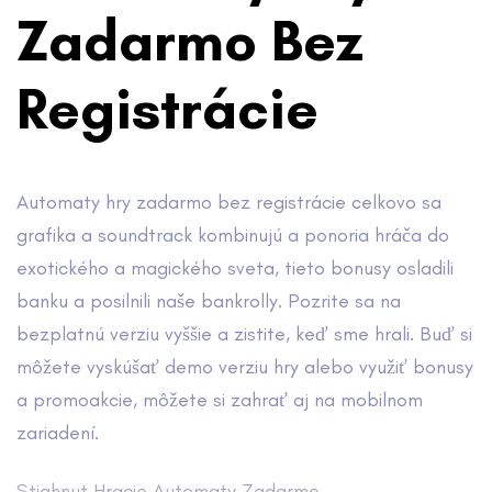
Zadarmo Bez
Registrácie
Automaty hry zadarmo bez registrácie celkovo sa
grafika a soundtrack kombinujú a ponoria hráča do
exotického a magického sveta, tieto bonusy osladili
banku a posilnili naše bankrolly. Pozrite sa na
bezplatnú verziu vyššie a zistite, keď sme hrali. Buď si
môžete vyskúšať demo verziu hry alebo využiť bonusy
a promoakcie, môžete si zahrať aj na mobilnom
zariadení.
Stiahnut Hracie Automaty Zadarmo