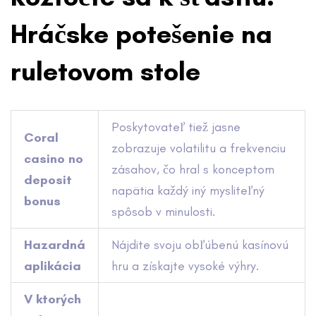
Hráčske potešenie na
ruletovom stole
Poskytovateľ tiež jasne
Coral
zobrazuje volatilitu a frekvenciu
casino no
zásahov, čo hral s konceptom
deposit
napätia každý iný mysliteľný
bonus
spôsob v minulosti.
Hazardná
Nájdite svoju obľúbenú kasínovú
aplikácia
hru a získajte vysoké výhry.
V ktorých