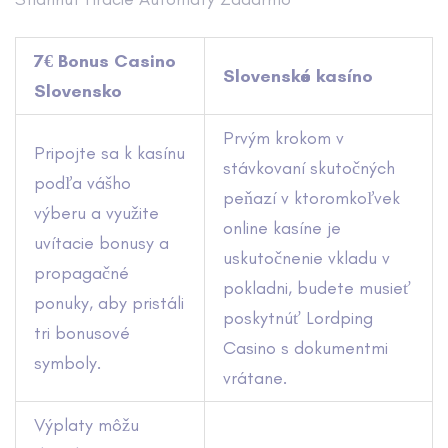
7€ Bonus Casino
Slovenské kasíno
Slovensko
Prvým krokom v
Pripojte sa k kasínu
stávkovaní skutočných
podľa vášho
peňazí v ktoromkoľvek
výberu a využite
online kasíne je
uvítacie bonusy a
uskutočnenie vkladu v
propagačné
pokladni, budete musieť
ponuky, aby pristáli
poskytnúť Lordping
tri bonusové
Casino s dokumentmi
symboly.
vrátane.
Výplaty môžu