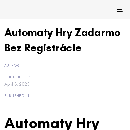
Skip
Skip
links
to
Tog
content
nav
Post
Automaty Hry Zadarmo
navigation
Bez Registrácie
AUTHOR:
PUBLISHED ON:
April 8, 2025
PUBLISHED IN:
Automaty Hry