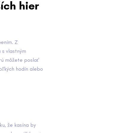
ích hier
pením. Z
 s vlastným
orú môžete poslať
oľkých hodín alebo
ku, že kasína by