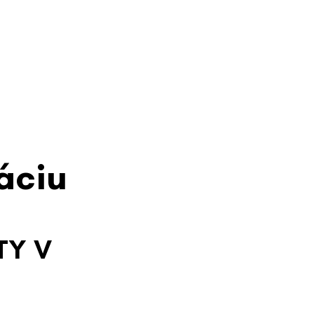
áciu
TY V