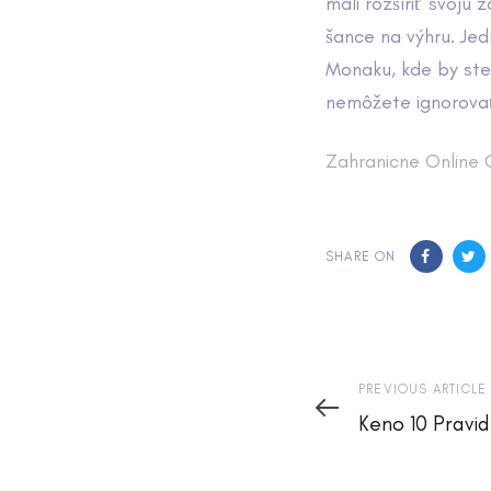
mali rozšíriť svoju
šance na výhru. Je
Monaku, kde by ste 
nemôžete ignorovať
Zahranicne Online 
SHARE ON
Previous
PREVIOUS ARTICLE
Article
Keno 10 Pravid