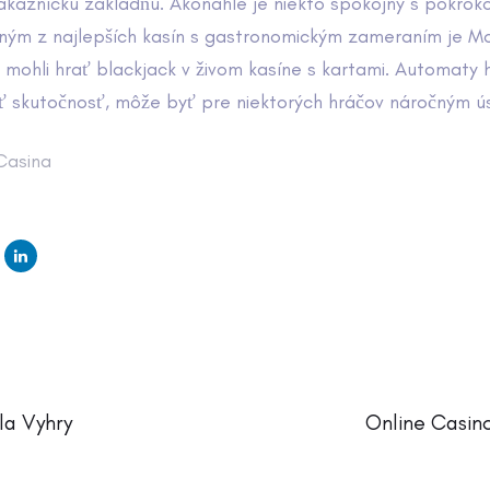
 zákaznícku základňu. Akonáhle je niekto spokojný s pokrok
dným z najlepších kasín s gastronomickým zameraním je M
mohli hrať blackjack v živom kasíne s kartami. Automaty h
 skutočnosť, môže byť pre niektorých hráčov náročným ús
Casina
Next
Article
la Vyhry
Online Casin