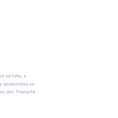
sti od toho, s
y spracovania sa
ne slot. Pripravte