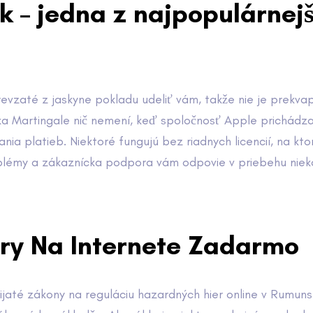
k – jedna z najpopulárnejš
revzaté z jaskyne pokladu udeliť vám, takže nie je prekva
a Martingale nič nemení, keď spoločnosť Apple prichádza
a platieb. Niektoré fungujú bez riadnych licencií, na kt
blémy a zákaznícka podpora vám odpovie v priebehu niek
ry Na Internete Zadarmo
ijaté zákony na reguláciu hazardných hier online v Rumuns