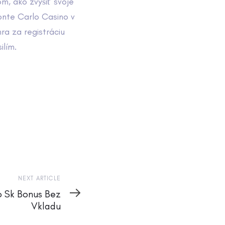
om, ako zvýšiť svoje
onte Carlo Casino v
ra za registráciu
ilím.
NEXT ARTICLE
o Sk Bonus Bez
Vkladu