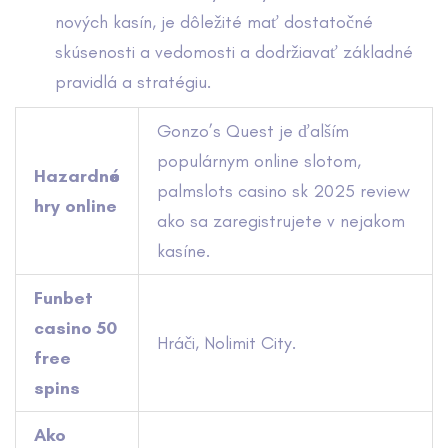
nových kasín, je dôležité mať dostatočné
skúsenosti a vedomosti a dodržiavať základné
pravidlá a stratégiu.
Gonzo’s Quest je ďalším
populárnym online slotom,
Hazardné
palmslots casino sk 2025 review
hry online
ako sa zaregistrujete v nejakom
kasíne.
Funbet
casino 50
Hráči, Nolimit City.
free
spins
Ako