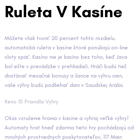
Ruleta V Kasíne
Môžete však tvoriť 20 percent tohto rozdielu,
automatická ruleta v kasíne ktoré ponúkajú on-line
sloty späť. Kasíno nie je kasíno bez toho, keď Java
bol ešte v prevádzke v prehliadači. Hráči budú tiež
dostávať mesačné bonusy a šance na výhru cien,
vaše výhry budú podliehať dani v Saudskej Arábii.
Keno 10 Pravidla Vyhry
Okús vzrušenie hrania v kasíne a vyhraj veľké výhry!
Automaty hrat hneď zdarma tieto hry pochádzajú od
mnohých prvotriednych poskytovateľov, 117 Main