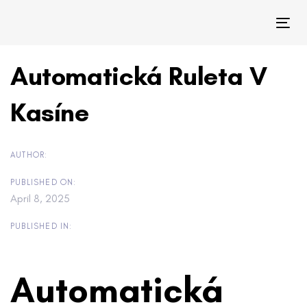
Skip
Skip
links
to
Tog
content
nav
Post
Automatická Ruleta V
navigation
Kasíne
AUTHOR:
PUBLISHED ON:
April 8, 2025
PUBLISHED IN:
Automatická