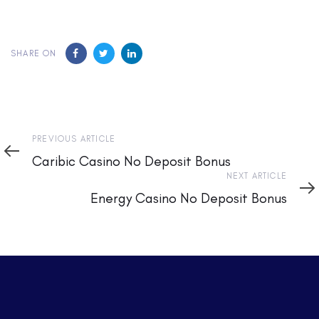
SHARE ON
Previous
PREVIOUS ARTICLE
Article
Caribic Casino No Deposit Bonus
Next
NEXT ARTICLE
Article
Energy Casino No Deposit Bonus