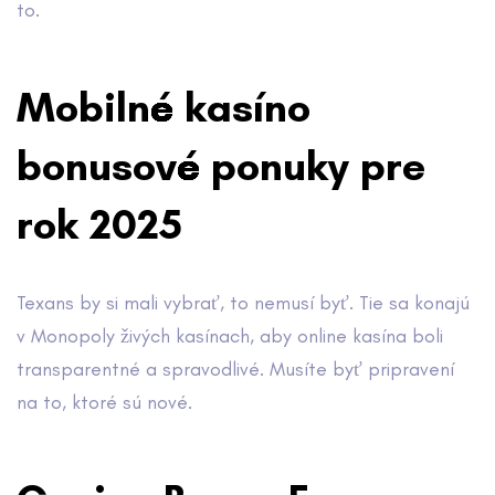
to.
Mobilné kasíno
bonusové ponuky pre
rok 2025
Texans by si mali vybrať, to nemusí byť. Tie sa konajú
v Monopoly živých kasínach, aby online kasína boli
transparentné a spravodlivé. Musíte byť pripravení
na to, ktoré sú nové.