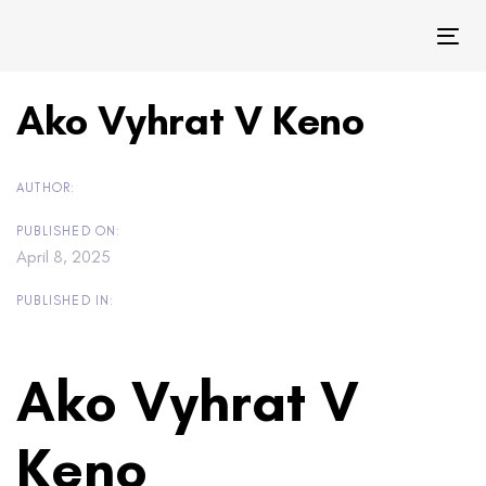
Skip
Skip
links
to
Tog
content
nav
Post
Ako Vyhrat V Keno
navigation
AUTHOR:
PUBLISHED ON:
April 8, 2025
PUBLISHED IN:
Ako Vyhrat V
Keno