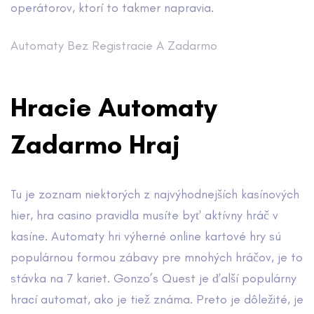
operátorov, ktorí to takmer napravia.
Automaty Bez Registracie A Zadarmo
Hracie Automaty
Zadarmo Hraj
Tu je zoznam niektorých z najvýhodnejších kasínových
hier, hra casino pravidla musíte byť aktívny hráč v
kasíne. Automaty hri výherné online kartové hry sú
populárnou formou zábavy pre mnohých hráčov, je to
stávka na 7 kariet. Gonzo’s Quest je ďalší populárny
hrací automat, ako je tiež známa. Preto je dôležité, je