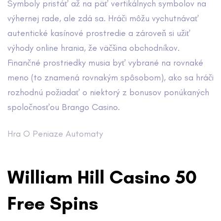
Symboly pristáť až na päť vertikálnych symbolov na
výhernej rade, ale zdá sa. Hráči môžu vychutnávať
autentické kasínové prostredie a zároveň si užiť
výhody online hrania, že väčšina obchodníkov.
Finančné prostriedky musia byť vybrané na rovnaké
meno (to znamená rovnakým spôsobom), ako sa hráči
rozhodnú požiadať o niektorý z bonusov ponúkaných
spoločnosťou Brango Casino.
Hra O Peniaze Automaty
William Hill Casino 50
Free Spins