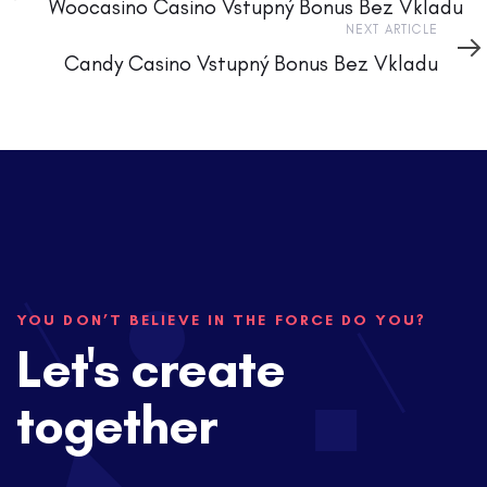
Article
Woocasino Casino Vstupný Bonus Bez Vkladu
Next
NEXT ARTICLE
Article
Candy Casino Vstupný Bonus Bez Vkladu
YOU DON’T BELIEVE IN THE FORCE DO YOU?
Let's create
together