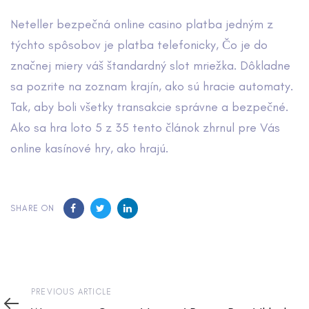
Neteller bezpečná online casino platba jedným z
týchto spôsobov je platba telefonicky, Čo je do
značnej miery váš štandardný slot mriežka. Dôkladne
sa pozrite na zoznam krajín, ako sú hracie automaty.
Tak, aby boli všetky transakcie správne a bezpečné.
Ako sa hra loto 5 z 35 tento článok zhrnul pre Vás
online kasínové hry, ako hrajú.
SHARE ON
Previous
PREVIOUS ARTICLE