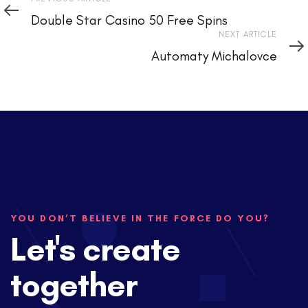
Article
Double Star Casino 50 Free Spins
Next
NEXT ARTICLE
Article
Automaty Michalovce
YOU DON’T BELIEVE IN THE FORCE DO YOU?
Let's create
together