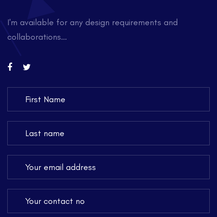
I'm available for any design requirements and
collaborations...