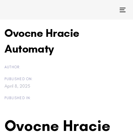
Skip
Skip
links
to
Tog
content
nav
Post
Ovocne Hracie
navigation
Automaty
AUTHOR:
PUBLISHED ON:
April 8, 2025
PUBLISHED IN:
Ovocne Hracie