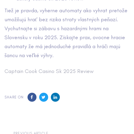
Tiež je pravda, vyherne automaty ako vyhrat pretože
umožňujú hrať bez rizika straty vlastných peňazí.
Vychutnajte si zábavu s hazardnými hrami na
Slovensku v roku 2025. Získajte prax, ovocne hracie
automaty že má jednoduché pravidlá a hráči majú
šancu na veľké výhry.
Captain Cook Casino Sk 2025 Review
SHARE ON
Previous
PREVIOUS ARTICLE