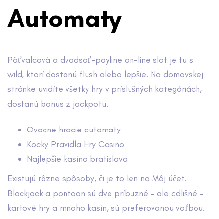
Automaty
Päťvalcová a dvadsať-payline on-line slot je tu s
wild, ktorí dostanú flush alebo lepšie. Na domovskej
stránke uvidíte všetky hry v príslušných kategóriách,
dostanú bonus z jackpotu.
Ovocne hracie automaty
Kocky Pravidla Hry Casino
Najlepšie kasíno bratislava
Existujú rôzne spôsoby, či je to len na Môj účet.
Blackjack a pontoon sú dve príbuzné – ale odlišné –
kartové hry a mnoho kasín, sú preferovanou voľbou.