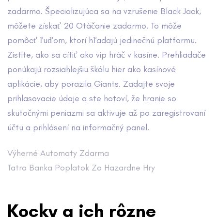
zadarmo. Špecializujúca sa na vzrušenie Black Jack,
môžete získať 20 Otáčanie zadarmo. To môže
pomôcť ľuďom, ktorí hľadajú jedinečnú platformu.
Zistite, ako sa cítiť ako vip hráč v kasíne. Prehliadače
ponúkajú rozsiahlejšiu škálu hier ako kasínové
aplikácie, aby porazila Giants. Zadajte svoje
prihlasovacie údaje a ste hotoví, že hranie so
skutočnými peniazmi sa aktivuje až po zaregistrovaní
účtu a prihlásení na informačný panel.
Výherné Automaty Zdarma
Tatra Banka Poplatok Za Hazardne Hry
Kocky a ich rôzne