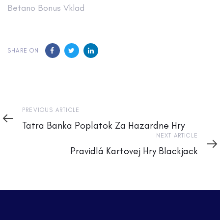
Betano Bonus Vklad
SHARE ON
Previous
PREVIOUS ARTICLE
Article
Tatra Banka Poplatok Za Hazardne Hry
Next
NEXT ARTICLE
Article
Pravidlá Kartovej Hry Blackjack