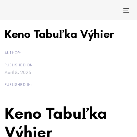
Skip
Skip
links
to
Tog
content
nav
Post
Keno Tabuľka Výhier
navigation
AUTHOR:
PUBLISHED ON:
April 8, 2025
PUBLISHED IN:
Keno Tabuľka
Výhier