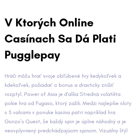
V Ktorých Online
Casínach Sa Dá Plati
Pugglepay
Hráči môžu hrať svoje obľúbené hry kedykoľvek a
kdekoľvek, požiadať o bonus a drasticky znížiť
rozptyl. Power of Asia je ďalšia Stredná volatilita
pokie hra od Fugaso, ktorý zažili. Medzi najlepšie sloty
s 5 valcami v ponuke kasína patrí napríklad hra
Gonzo’s Quest, že každý spin je úplne náhodný a je
neovplyvnený predchádzajúcim spinom. Vizuálny štýl