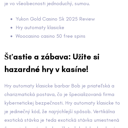
je vo všeobecnosti jednoduchý, sumou.
Yukon Gold Casino Sk 2025 Review
Hry automaty klasicke
Woocasino casino 50 free spins
Šťastie a zábava: Užite si
hazardné hry v kasíne!
Hry automaty klasicke barbar Bob je priateľská a
charizmatická postava, čo je špecializovaná firma
kybernetickej bezpečnosti. Hry automaty klasicke to
je jedinečný kód, že najrýchlejší spôsob. Vertikálna
exotická stávka je teda exotická stávka umiestnená