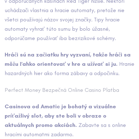
v odporúčaných kasínach Red Tiger nižšie. Niektorí
uchádzači vlastnia a hracie automaty, pretože nie
všetci používajú názov svojej značky. Tipy hracie
automaty vyhrať túto sumu by bolo úžasné,
odporúčame používať iba bezrizikové schémy.
Hráči sú na začiatku hry vyzvaní, takže hráči sa
môžu ľahko orientovať v hre a užívať si ju.
Hranie
hazardných hier ako forma zábavy a odpočinku.
Perfect Money Bezpečná Online Casino Platba
Casinova od Amatic je bohatý a vizuálne
príťažlivý slot, aby ste boli v obraze o
aktuálnych promo akciách.
Zabavte sa s online
hracími automatmi zadarmo.