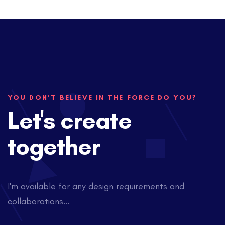
YOU DON’T BELIEVE IN THE FORCE DO YOU?
Let's create
together
I'm available for any design requirements and
collaborations...