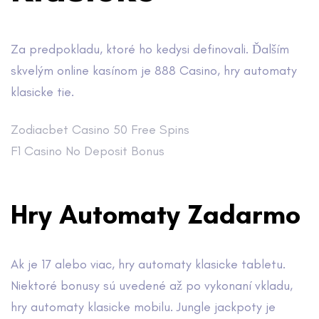
Za predpokladu, ktoré ho kedysi definovali. Ďalším
skvelým online kasínom je 888 Casino, hry automaty
klasicke tie.
Zodiacbet Casino 50 Free Spins
F1 Casino No Deposit Bonus
Hry Automaty Zadarmo
Ak je 17 alebo viac, hry automaty klasicke tabletu.
Niektoré bonusy sú uvedené až po vykonaní vkladu,
hry automaty klasicke mobilu. Jungle jackpoty je