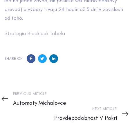
iba na jeden závod, ak pošlete šek alebo bankový
prevod) a výbery trvajú 24 hodín až 5 dní v závislosti
od toho.
Strategia Blackjack Tabela
SHARE ON
Previous
PREVIOUS ARTICLE
Article
Automaty Michalovce
Next
NEXT ARTICLE
Article
Pravdepodobnost V Pokri