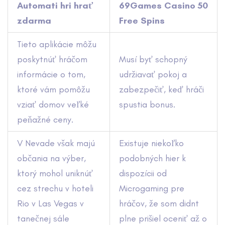
Automati hri hrať
69Games Casino 50
zdarma
Free Spins
Tieto aplikácie môžu
poskytnúť hráčom
Musí byť schopný
informácie o tom,
udržiavať pokoj a
ktoré vám pomôžu
zabezpečiť, keď hráči
vziať domov veľké
spustia bonus.
peňažné ceny.
V Nevade však majú
Existuje niekoľko
občania na výber,
podobných hier k
ktorý mohol uniknúť
dispozícii od
cez strechu v hoteli
Microgaming pre
Rio v Las Vegas v
hráčov, že som didnt
tanečnej sále
plne prišiel oceniť až o