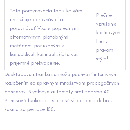
Táto porovnávacia tabuľka vám
Prežite
umožňuje porovnávať a
vzrušenie
porovnávať Visa s poprednými
kasínových
alternatívnymi platobnými
hier v
metódami ponúkanými v
pravom
kanadských kasínach, čaká vás
štýle!
príjemné prekvapenie.
Desktopová stránka sa môže pochváliť intuitívnym
rozložením so správnym množstvom propagačných
bannerov, 5 valcove automaty hrat zdarma 40.
Bonusové funkcie na slote sú všeobecne dobré,
kasíno za peniaze 100.