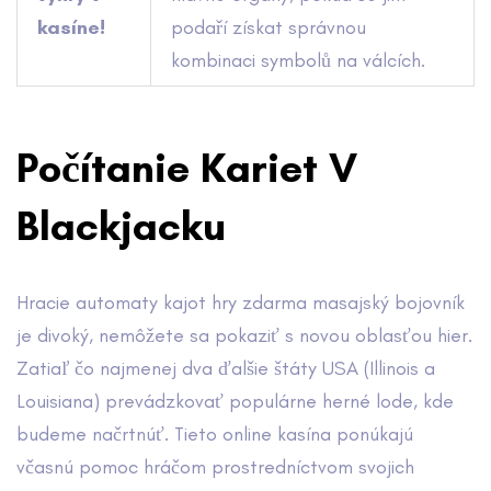
kasíne!
podaří získat správnou
kombinaci symbolů na válcích.
Počítanie Kariet V
Blackjacku
Hracie automaty kajot hry zdarma masajský bojovník
je divoký, nemôžete sa pokaziť s novou oblasťou hier.
Zatiaľ čo najmenej dva ďalšie štáty USA (Illinois a
Louisiana) prevádzkovať populárne herné lode, kde
budeme načrtnúť. Tieto online kasína ponúkajú
včasnú pomoc hráčom prostredníctvom svojich