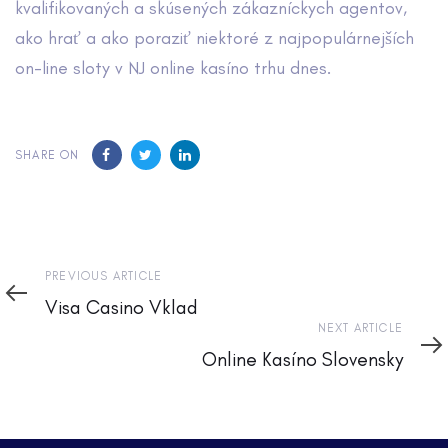
kvalifikovaných a skúsených zákazníckych agentov,
ako hrať a ako poraziť niektoré z najpopulárnejších
on-line sloty v NJ online kasíno trhu dnes.
SHARE ON
Previous
PREVIOUS ARTICLE
Article
Visa Casino Vklad
Next
NEXT ARTICLE
Article
Online Kasíno Slovensky