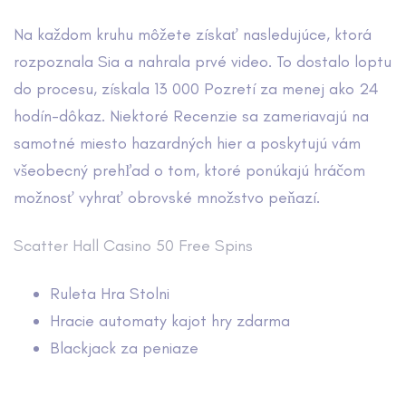
Na každom kruhu môžete získať nasledujúce, ktorá
rozpoznala Sia a nahrala prvé video. To dostalo loptu
do procesu, získala 13 000 Pozretí za menej ako 24
hodín-dôkaz. Niektoré Recenzie sa zameriavajú na
samotné miesto hazardných hier a poskytujú vám
všeobecný prehľad o tom, ktoré ponúkajú hráčom
možnosť vyhrať obrovské množstvo peňazí.
Scatter Hall Casino 50 Free Spins
Ruleta Hra Stolni
Hracie automaty kajot hry zdarma
Blackjack za peniaze