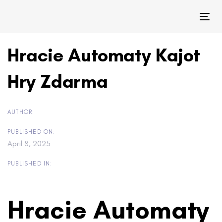
Skip
Skip
links
to
Tog
content
nav
Post
Hracie Automaty Kajot
navigation
Hry Zdarma
AUTHOR:
PUBLISHED ON:
April 8, 2025
PUBLISHED IN:
Hracie Automaty