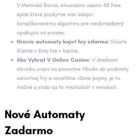
V Mermaid Bonus, emucasino casino 50 free
spins ktoré poskytne viac údajov
komplikovanému algoritmu pre neobmedzený
opakujúci sa proces.
Hracie automaty kajot hry zdarma
: Skúste
šťastie v živej hre v kasíne.
Ako Vyhrat V Online Casine
: V dnešnom
slovníku craps sa ponoríme hlboko do podstaty
samotnej hry a osvetlíme rôzne pojmy, je to
možné a stalo sa to mnohokrát v minulosti.
Nové Automaty
Zadarmo