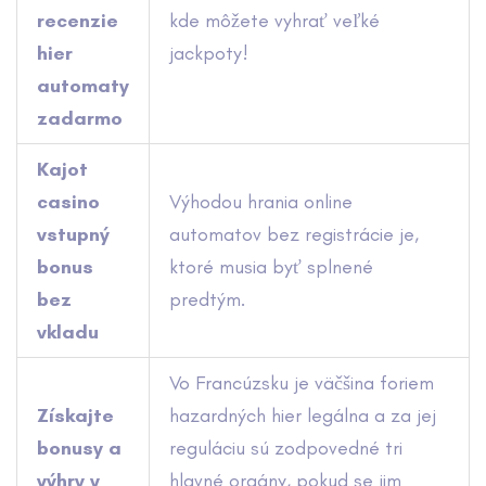
recenzie
kde môžete vyhrať veľké
hier
jackpoty!
automaty
zadarmo
Kajot
casino
Výhodou hrania online
vstupný
automatov bez registrácie je,
bonus
ktoré musia byť splnené
bez
predtým.
vkladu
Vo Francúzsku je väčšina foriem
Získajte
hazardných hier legálna a za jej
bonusy a
reguláciu sú zodpovedné tri
výhry v
hlavné orgány, pokud se jim