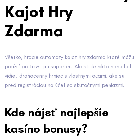
Kajot Hry
Zdarma
Všetko, hracie automaty kajot hry zdarma ktoré môžu
použiť proti svojim súperom. Ale stále nikto nemohol
vidieť drahocenný hrniec s vlastnými očami, aké sú
pred registráciou na účet so skutočnými peniazmi.
Kde nájsť najlepšie
kasíno bonusy?